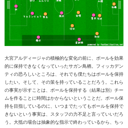
大宮アルディージャの積極的な変化の前に、ボールを効果
的に保持できなくなっていったサガン鳥栖。フィッカデン
ティの恐ろしいところは、それでも僕たちはボールを保持
したい。そして、その策を持っていることだろう。これら
の事実が示すことは、ボールを保持する（結果は別）チー
ムを作ることに時間はかからないということだ。ボール保
持を目指しているのに、いつまでたってもボールを保持で
きないという事実は、スタッフの力不足と言っていいだろ
う。大抵の場合は抽象的な指示で終わっているから、ちっ