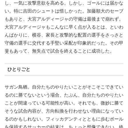
し、一気に攻撃意欲を高める。しかし、ゴールには届かな
い。特に吉田のシュートは惜しかった。加藤順大のセーブ
もありと、大宮アルディージャの守備は最後まで崩れず。
大宮アルディージャもこんなに早く点が入るとは、といわ
んばかりに、横谷、家長と攻撃的な配置の選手をさっさと
守備の選手に交代する手堅い采配が印象的だった。その甲
斐もあって、無失点で試合を終えることに成功した。
ひとりごと
サガン鳥栖。自分たちのやりたいことがそこそこできてい
るのに勝てないという場合、たぶん、自分たちのやりたい
ことが間違っている可能性が高い。それでも、微妙に勝て
そうな試合内容が、方向転換を行わせない理由になってい
るのかもしれない。フィッカデンティとともに歩むボール
を保持するサッカーの結末は、ちょっと想像できない。終