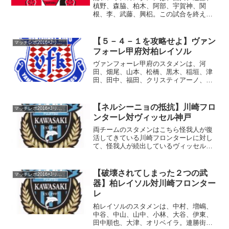
槙野、森脇、柏木、阿部、宇賀神、関
根、李、武藤、興梠。この試合を終える
と、遠藤と興梠はオリンピックの準備の
ため、チームを離脱する。確かに中心選
手の２人だが、浦和レッズの選手層を考
【５－４－１を攻略せよ】ヴァン
マッチレポ2016×Jリーグ
えると、どうにかしてほしい...
フォーレ甲府対柏レイソル
ヴァンフォーレ甲府のスタメンは、河
田、畑尾、山本、松橋、黒木、稲垣、津
田、田中、福田、クリスティアーノ、河
本。今季のヴァンフォーレ甲府を見るの
は初めて。下田、伊東の離脱は痛いだろ
うけど、Ｊ1に長年在籍してきたブランド
【ネルシーニョの抵抗】川崎フロ
マッチレポ2016×Jリーグ
力もあって、地味だけど堅...
ンターレ対ヴィッセル神戸
両チームのスタメンはこちら怪我人が復
活してきている川崎フロンターレに対し
て、怪我人が続出しているヴィッセル神
戸。ペドロ・ジュニオール、レアンド
ロ、石津、小川と、前線のキーマンが次
から次へと離脱。残された渡邉千真の命
【破壊されてしまった２つの武
マッチレポ2016×Jリーグ
運やいかに、と言いたくなる...
器】柏レイソル対川崎フロンター
レ
柏レイソルのスタメンは、中村、増嶋、
中谷、中山、山中、小林、大谷、伊東、
田中順也、大津、オリベイラ。連勝街道