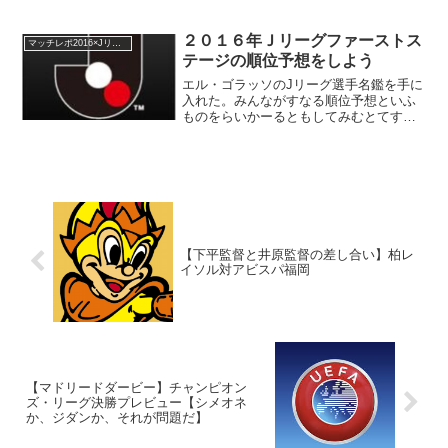
まっしぐらの柏レイソル。ファーストス
テージの優勝も現実的になってきたので
はないか？という淡い希望を抱いてもお
２０１６年Ｊリーグファーストス
マッチレポ2016×Jリーグ
かしくない順位まで上り詰...
テージの順位予想をしよう
エル・ゴラッソのJリーグ選手名鑑を手に
入れた。みんながすなる順位予想といふ
ものをらいかーるともしてみむとてする
なり。昨年からＪリーグは１年を通じた
リーグ戦ではなく、懐かしのサントリ
ー、ニコスシリーズ時代に戻っている。
1stシリーズを予想する...
【下平監督と井原監督の差し合い】柏レ
イソル対アビスパ福岡
【マドリードダービー】チャンピオン
ズ・リーグ決勝プレビュー【シメオネ
か、ジダンか、それが問題だ】