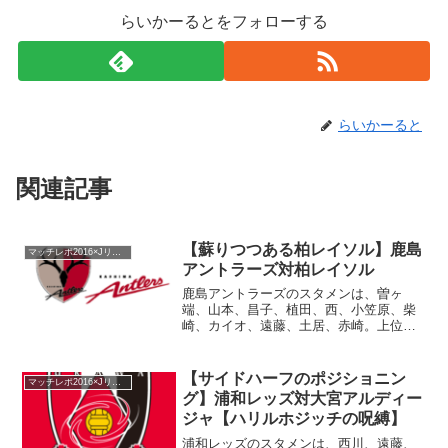
らいかーるとをフォローする
らいかーると
関連記事
【蘇りつつある柏レイソル】鹿島
マッチレポ2016×Jリーグ
アントラーズ対柏レイソル
鹿島アントラーズのスタメンは、曽ヶ
端、山本、昌子、植田、西、小笠原、柴
崎、カイオ、遠藤、土居、赤崎。上位の
直接対決（川崎対浦和）に伴い、この試
合の結果によっては、鹿島アントラーズ
が首位にたてるかもしれない試合。失点
【サイドハーフのポジショニン
マッチレポ2016×Jリーグ
数の少なさがクローズアップ...
グ】浦和レッズ対大宮アルディー
ジャ【ハリルホジッチの呪縛】
浦和レッズのスタメンは、西川、遠藤、