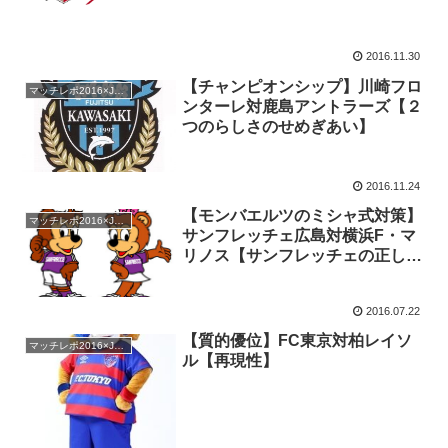
2016.11.30
【チャンピオンシップ】川崎フロ
マッチレポ2016×Jリーグ
ンターレ対鹿島アントラーズ【２
つのらしさのせめぎあい】
2016.11.24
【モンバエルツのミシャ式対策】
マッチレポ2016×Jリーグ
サンフレッチェ広島対横浜F・マ
リノス【サンフレッチェの正しす
ぎる反抗】
2016.07.22
【質的優位】FC東京対柏レイソ
マッチレポ2016×Jリーグ
ル【再現性】