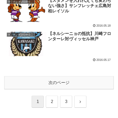
【スタメンを入れ代えても変わら
マッチレポ2016×Jリーグ
ない強さ】サンフレッチェ広島対
柏レイソル
2016.05.18
【ネルシーニョの抵抗】川崎フロ
マッチレポ2016×Jリーグ
ンターレ対ヴィッセル神戸
2016.05.17
次のページ
次
1
2
3
へ