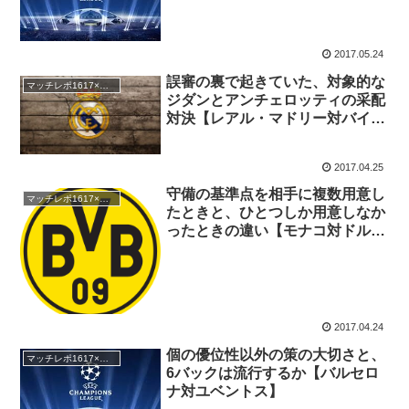
2017.05.24
誤審の裏で起きていた、対象的な
マッチレポ1617×チャンピオンズ・リーグ
ジダンとアンチェロッティの采配
対決【レアル・マドリー対バイエ
ルン】
2017.04.25
守備の基準点を相手に複数用意し
マッチレポ1617×チャンピオンズ・リーグ
たときと、ひとつしか用意しなか
ったときの違い【モナコ対ドルト
ムント】
2017.04.24
個の優位性以外の策の大切さと、
マッチレポ1617×チャンピオンズ・リーグ
6バックは流行するか【バルセロ
ナ対ユベントス】