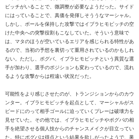
ビッチがいることで、微調整が必要なようだった。サイド
にはっていることで、真価を発揮しそううなマーシャル。
しかし、ボールを保持した攻撃ではイブラヒモビッチの空
けた中央への突撃役割もこなしていた。そういう意味で
は、マタのほうが空いているエリアを感じられる特性があ
るので、当初の予想を裏切って重用されているのかもしれ
ない。ただし、ポグバ、イブラヒモビッチという異質な選
手が加わり、選手のポジションも変わっているので、流れ
るような攻撃からは程遠い状況だった。
可能性をより感じさせたのが、トランジションからのカウ
ンター。イブラヒモビッチを起点として、マーシャルがス
ピードにのって相手ゴールに迫っていくプレーは破壊力を
見せていた。その他では、イブラヒモビッチやポグバの相
手を絶望させる個人技からのチャンスメイクが目立ってい
た。特にポグバは得点という結果を欲しがったようで、果