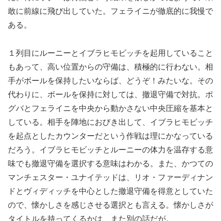
敢に前線に飛び出していた。フェライニが徹底的に我慢で
ある。
１列目にルーニーとイブラヒモビッチを起用していること
もあって、高い位置からの守備は、積極的に行わない。相
手がボールを保持したいならば、どうぞ！みたいな。その
代わりに、ボールを保持に対しては、撤退守備で対抗。ポ
グバとフェライニを中央から動かさない中央圧縮を基本と
している。相手を陣地におびき出して、イブラヒモビッチ
を起点としたカウンターだという作戦は理にかなっている
だろう。イブラヒモビッチとルーニーの体力を温存する意
味でも撤退守備を選択する意味はわかる。また、かつての
マンチェスター・ユナイテッドは、リオ・ファーディナン
ドとヴィディッチを中心とした撤退守備を得意としていた
ので、懐かしさを感じさせる選択とも言える。懐かしさが
タイトルを持ってくるかは、また別の話だが。