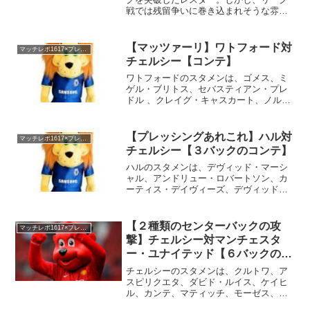
戦では残留争いに巻き込まれそうな雰囲
気がひしひしと。チャンピオンズリーグ
の出場権を得たけれど、リーグ戦がぼろ
ぼろになってしまったでござるのケース
【マッツァーリ】ワトフォード対
マッチレポ1617×プレミアリーグ
になってしまうのかどうか...
チェルシー【コンテ】
ワトフォードのスタメンは、ゴメス、ミ
ゲル・ブリトス、セバスティアン・プレ
ドル 、クレイグ・キャスカート、ノルデ
ィン・アムラバト、ヴァロン・ベーラ
ミ、エティエン・カプエ、アドレネ・グ
エディウラ、ホセ・ホレバス、トロイ・
【プレッシングあれこれ】ハル対
マッチレポ1617×プレミアリーグ
ディーニー、オディオン・...
チェルシー【３バックのコンテ】
ハルのスタメンは、デヴィッド・マーシ
ャル、アンドリュー・ロバートソン、カ
ーティス・デイヴィーズ、デヴィッド・
マイラー、ジェイク・リヴァモア、ロバ
ート・スノッドグラス、ライアン・メイ
ソン、アダマ・ディオマンデ、マルク
【２種類のセンターバックの攻
マッチレポ1617×プレミアリーグ
ス・ヘンリクセン、サミュエ...
撃】チェルシー対マンチェスタ
ー・ユナイテッド【６バックの理
由】
チェルシーのスタメンは、クルトワ、ア
スピリクエタ、ダビド・ルイス、ケイヒ
ル、カンテ、マティッチ、モーゼス、マ
ルコス・アロンソ、アザール、ペドロ、