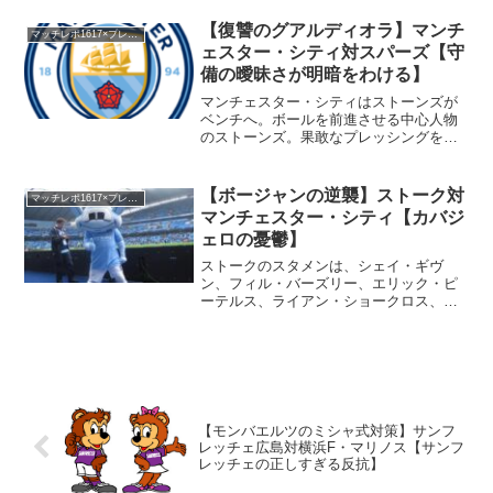
ジエゴ・コスタ。新戦力としてチームに
馴染んでいるマルコス・アロンソ。レア
【復讐のグアルディオラ】マンチ
マッチレポ1617×プレミアリーグ
ル・マドリーの下部組織出...
ェスター・シティ対スパーズ【守
備の曖昧さが明暗をわける】
マンチェスター・シティはストーンズが
ベンチへ。ボールを前進させる中心人物
のストーンズ。果敢なプレッシングを武
器とするスパーズを相手とすると、さす
がのマンチェスター・シティもロングボ
ールでプレッシングを回避する場面が目
【ボージャンの逆襲】ストーク対
マッチレポ1617×プレミアリーグ
立つことになる。ほぼマン...
マンチェスター・シティ【カバジ
ェロの憂鬱】
ストークのスタメンは、シェイ・ギヴ
ン、フィル・バーズリー、エリック・ピ
ーテルス、ライアン・ショークロス、フ
ィリップ・ヴォルスハイト、ジョー・ア
レン、グレン・ウェーラン、ボージャ
ン・クルキッチ、ギルバート・イムブ
ラ、マルコ・アルナウトヴィッチ...
【モンバエルツのミシャ式対策】サンフ
レッチェ広島対横浜F・マリノス【サンフ
レッチェの正しすぎる反抗】