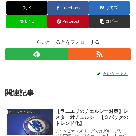
X
Facebook
はてブ
LINE
Pinterest
コピー
らいかーるとをフォローする
らいかーると
関連記事
【ラニエリのチェルシー対策】レ
マッチレポ1617×プレミアリーグ
スター対チェルシー【３バックの
トレンド化】
チャンピオンズリーグではグループリー
グを突破したレスター。しかし、リーグ