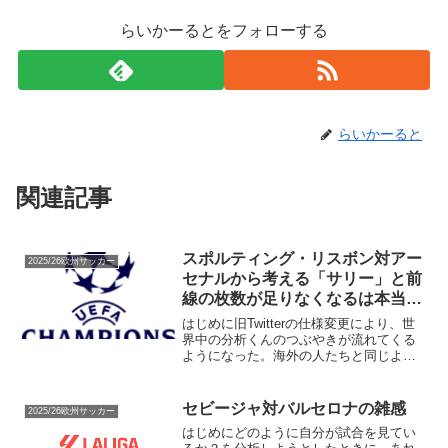
らいかーるとをフォローする
らいかーると
関連記事
スポルティング・リスボン対アー
2025/26欧州サッカー
セナルから考える「サリー」と前
線の枚数が足りなくなるは本当か
問題
はじめに旧Twitterの仕様変更により、世
界中の分析くんのつぶやきが流れてくる
ようになった。海外の人たちと同じよう
な感想を持つと、言語の壁を超えた気分
になる。そんな爽快な気分もあれば、海
外の人たちも頓珍漢なことを言うんだな
セビージャ対バルセロナの雑感
2025/26欧州サッカー
と安心というか、...
はじめにどのように自分が試合を見てい