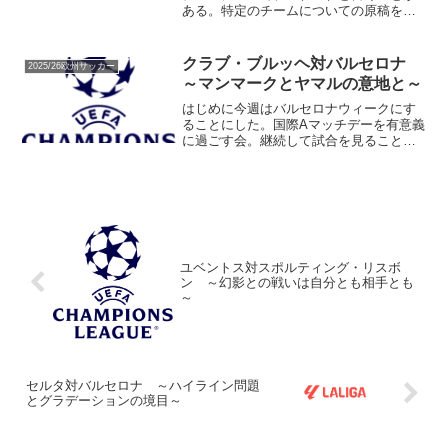
ある。特定のチームについての原稿を書
くときに、集中的に対象チームの試合を
見ることになる。脇目も振らずに見るの
で、盲目になってしまうことが難点だ。
クラブ・ブルッヘ対バルセロナ
2025/26欧州サッカー
そして最大の難点は原稿を...
～マンマークとヤマルの意地と～
はじめに今週はバルセロナウィークにす
ることにした。国際Aマッチデーを有意義
に過ごす会。継続して試合を見ることで
得られるものもあれば、ときどき試合を
見ることで得られるものもある。継続し
て試合みるときは、ある程度は、その試
合を見ている人たちの意...
ユベントス対スポルティング・リスボ
ン ～幻影との戦いは自分とも相手とも
～
セルタ対バルセロナ ～ハイライン問題
とグラデーションの境目～