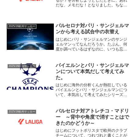
るか？を分析しようとしたときに、あれ
だな、メモだな！となりました。ちなみ
に、試合のメモを取ることはありませ
ん。でも、感じたことが見ていること、
気になっていることであることは間違い
ないわけで。でも、終盤はほ...
バルセロナ対パリ・サンジェルマ
2025/26欧州サッカー
ンから考える試合中の衣替え
はじめにパリ・サンジェルマンのサンジ
ェルマンってなんだろうか。たぶん、何
度か調べているはずなのに、いつも忘れ
てしまう。ってか、PSGが通称になる
と、サンジェルマンと呼ばれることも減
るのだろうか。ちなみに、パリ・サンジ
バイエルンとパリ・サンジェルマ
2025/26欧州サッカー
ェルマンとの出会いはライ...
ンについて本気だして考えてみ
た。
はじめに海外の分析くんが熱狂している
バイエルンとパリ・サンジェルマンにつ
いて、本気出して考えてみたシリーズ。
「密かに全勝狙い」ってやつである。海
外でも様々な言説をみるチームはボール
保持を基本としている。誰もボール非保
バルセロナ対アトレチコ・マドリ
2025/26欧州サッカー
持には興味がない、は言い...
ー ～背中や角度で消すことはで
きたのかどうか～
はじめにフットボリスタで欧州のクラブ
チームについて、つれづれと書くことが