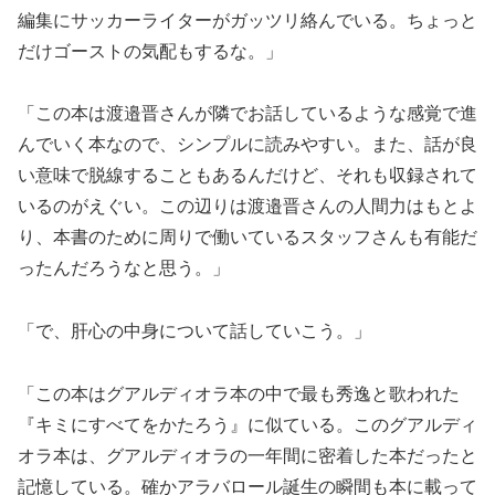
編集にサッカーライターがガッツリ絡んでいる。ちょっと
だけゴーストの気配もするな。」
「この本は渡邉晋さんが隣でお話しているような感覚で進
んでいく本なので、シンプルに読みやすい。また、話が良
い意味で脱線することもあるんだけど、それも収録されて
いるのがえぐい。この辺りは渡邉晋さんの人間力はもとよ
り、本書のために周りで働いているスタッフさんも有能だ
ったんだろうなと思う。」
「で、肝心の中身について話していこう。」
「この本はグアルディオラ本の中で最も秀逸と歌われた
『キミにすべてをかたろう』に似ている。このグアルディ
オラ本は、グアルディオラの一年間に密着した本だったと
記憶している。確かアラバロール誕生の瞬間も本に載って