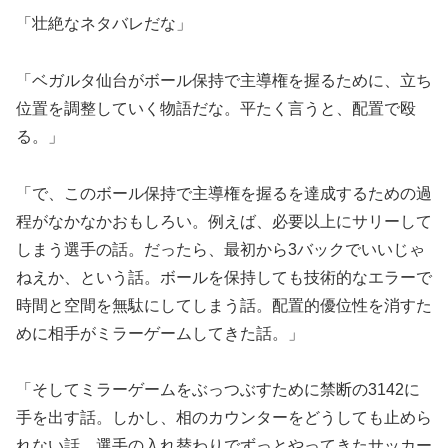
「壮絶なネタバレだな」
「ベガルタ仙台がボール保持で主導権を握るために、立ち
位置を調整していく物語だな。平たく言うと、配置で殴
る。」
「で、このボール保持で主導権を握るを達成するための過
程がなかなかおもしろい。例えば、必要以上にサリーして
しまう選手の話。だったら、最初から3バックでいいじゃ
ねえか、という話。ボールを保持しても技術的なエラーで
時間と空間を無駄にしてしまう話。配置的優位性を消すた
めに相手がミラーゲームしてきた話。」
「そしてミラーゲームをぶっつぶすために禁断の3142に
手を出す話。しかし、相のカウンターをどうしても止めら
れない話。選手の入れ替わりでずっとやってきたサッカー