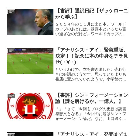
れています。なお、ドイツ版は「タテ」
が強調されており、近い未来に出版され
【書評】通訳日記【ザッケローニ
書評
るそうです。この２つの言...
から学ぶ】
２０１４年の１１月に出た本。ワールド
カップのあとには、暴露本といったら言
い過ぎなのだけど、ワールドカップの裏
側を書いた本が出版されることがある。
２００２年だったら、６月の勝利の歌を
忘れない（DVDやないか）。２００６年
「アナリシス・アイ」緊急重版、
書評
だったら、敗因と（ほと...
決定！！記念に本の中身をチラ見
せ(・∀・)
というわけで、本を書きました。売れ行
きは好調のようです。思っていたよりも
書店に置かれていたようで、小学館のパ
ワーは「らいかーると」というわけのわ
からない名前よりも強いんだな！とよく
わかりました。でも、まだ自分は書店で
【書評】シン・フォーメーション
書評
見つけていません(・∀・...
論【謎を解けるか。一億人。】
「」「さて、今回もブログの更新は読書
感想文となる」「今回のお題はシン・フ
ォーメーション論だ。なお、山口遼くん
が書いている。著書をくん付けすること
が正しいのかどうかはわからない」「さ
んくれろ！って世代でもないだろうし
「アナリシス・アイ」発売まで１
書評