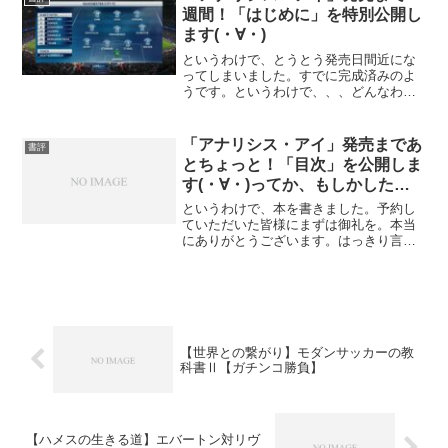
な」「山口くんといえば、本...
週間！「はじめに」を特別公開し
ます(・∀・)
というわけで、とうとう発売日間近にな
ってしまいました。すでに完成済みのよ
うです。というわけで、、、どんなわけ
かわかりませんが、「はじめに」を公開
します。なお、校正などが入り、実際の
本と間違い探しをすると面白いかもしれ
「アナリシス・アイ」発売まであ
書評
ません。はじめにサッカー...
とちょっと！「目次」を公開しま
す(・∀・)ってか、もしかしたら
今日から店頭にあるかもってさ
というわけで、本を書きました。予約し
(*^^*)
ていただいた皆様にまずは御礼を。本当
にありがとうございます。はっきり言っ
て、本を出したご祝儀、今まで世話にな
ったから！で予約いただいたことを本当
に感謝します。だって、本の中身は度外
視して予約してくれている...
【世界との繋がり】モダンサッカーの教
科書Ⅱ【ガチンコ勝負】
【ハメスの生きる道】エバートン対リヴ