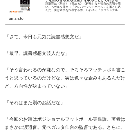
渡邉晋は《切る》《留める》《解放》など独自の言語を用
い、ベガルタ仙台に「クレバーフットボール」を落とし込
んだ。実は選手を指導する際、いわゆる『ポジショナルプ
レー』というカタカナ言葉は一切使っていない。にもかか
わらず、結果的にあのペップ・グア...
amzn.to
「さて、今日も元気に読書感想文だ」
「最早、読書感想文芸人だな」
「そう言われるのが嫌なので、そろそろマッチレポを書こ
うと思っているのだけどな。実は色々な企みもあるんだけ
ど、方向性が決まっていない」
「それはまた別のお話だな」
「今回のお題はポジショナルフットボール実践論。著者は
まさかに渡邉晋。元ベガルタ仙台の監督である。さらに、