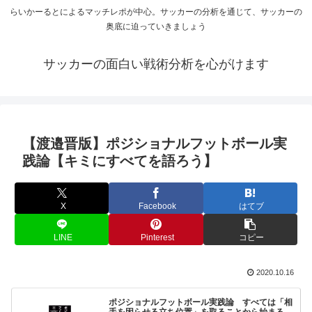
らいかーるとによるマッチレポが中心。サッカーの分析を通じて、サッカーの
奥底に迫っていきましょう
サッカーの面白い戦術分析を心がけます
【渡邉晋版】ポジショナルフットボール実
践論【キミにすべてを語ろう】
X
Facebook
はてブ
LINE
Pinterest
コピー
2020.10.16
ポジショナルフットボール実践論 すべては「相
手を困らせる立ち位置」を取ることから始まる