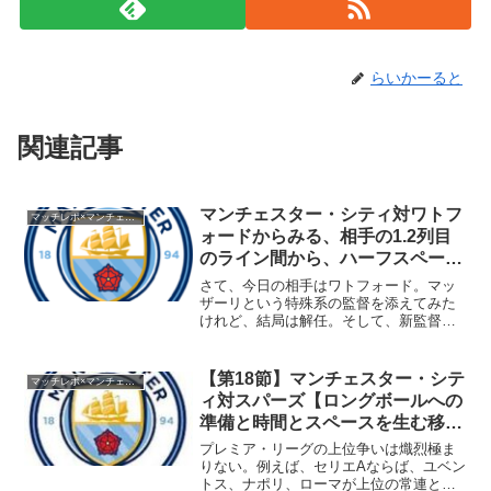
らいかーると
関連記事
マンチェスター・シティ対ワトフ
マッチレポ×マンチェスター・シティ1718
ォードからみる、相手の1.2列目
のライン間から、ハーフスペース
の入り口の支配を狙う時代へ。
さて、今日の相手はワトフォード。マッ
ザーリという特殊系の監督を添えてみた
けれど、結局は解任。そして、新監督は
ハルを立て直したマルコ・シウバ。77年
生まれの新鋭だ。チームとしても大量補
強を行い、マルコ・シウバに全てを託し
【第18節】マンチェスター・シテ
マッチレポ×マンチェスター・シティ1718
たところ、今のところは...
ィ対スパーズ【ロングボールへの
準備と時間とスペースを生む移
動】
プレミア・リーグの上位争いは熾烈極ま
りない。例えば、セリエAならば、ユベン
トス、ナポリ、ローマが上位の常連とな