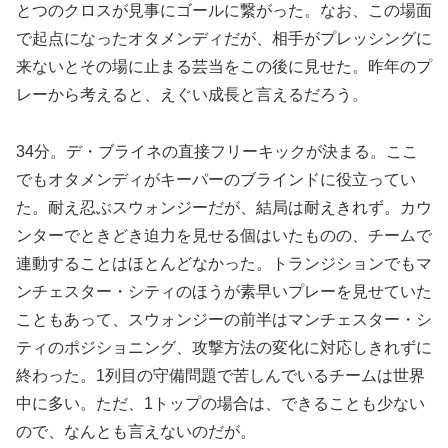
とつのクロスが見事にゴールに繋がった。なお、この場面
で起点になったオタメンディだが、相手がプレッシングに
来ないとその場に止まる芸当をこの後に見せた。昨年のプ
レーから考えると、えぐい成長と言えるだろう。
34分。デ・ブライネの直接フリーキックが決まる。ここ
でもオタメンディがキーパーのブラインドに役立ってい
た。耐え忍ぶスウォンジーだが、結局は耐えきれず。カウ
ンターでときどき迫力を見せる個はいたものの、チームで
連動することはほとんどなかった。トランジションでもマ
ンチェスター・シティのほうが素早いプレーを見せていた
こともあって、スウォンジーの前半はマンチェスター・シ
ティのポジショニング、攻撃方法の変化に対応しきれずに
終わった。1列目の守備問題で苦しんでいるチームは世界
中に多い。ただ、1トップの場合は、できることも少ない
ので、なんとも言えないのだが。