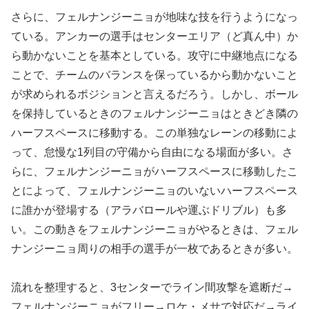
さらに、フェルナンジーニョが地味な技を行うようになっ
ている。アンカーの選手はセンターエリア（ど真ん中）か
ら動かないことを基本としている。攻守に中継地点になる
ことで、チームのバランスを保っているから動かないこと
が求められるポジションと言えるだろう。しかし、ボール
を保持しているときのフェルナンジーニョはときどき隣の
ハーフスペースに移動する。この単独なレーンの移動によ
って、怠慢な1列目の守備から自由になる場面が多い。さ
らに、フェルナンジーニョがハーフスペースに移動したこ
とによって、フェルナンジーニョのいないハーフスペース
に誰かが登場する（アラバロールや運ぶドリブル）も多
い。この動きをフェルナンジーニョがやるときは、フェル
ナンジーニョ周りの相手の選手が一枚であるときが多い。
流れを整理すると、3センターでライン間攻撃を遮断だ→
フェルナンジーニョがフリー→ロケ・メサで対応だ→ライ