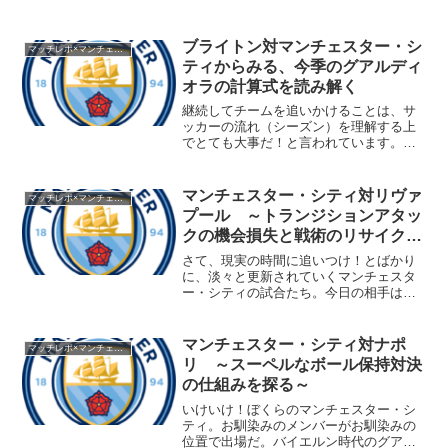
っている。リーガ・エスパニョーラなら
ば、レアル・マドリー、バルセロナ、ア
トレチコ・マドリーとなるだろう。しか
ブライトン対マンチェスター・シ
マッチレポ×マンチェスター・シティ1718
し、プレミア・リーグは...
ティからみる、今季のグアルディ
オラの計算式を読み解く
継続してチームを追いかけることは、サ
ッカーの流れ（シーズン）を理解する上
でとても大事だ！と言われています。そ
ういう意味では、熱狂的なサポーター
（全試合観戦するぜ！）みたいな人たち
こそが、そのチームについては博士みた
マンチェスター・シティ対リヴァ
マッチレポ×マンチェスター・シティ1718
いな。ご存知の方も多いと思...
プール ～トランジションアタッ
クの機会損失と戦術のリサイクル
と不均等～
さて、現実の時間に追いつけ！とばかり
に、淡々と更新されていくマンチェスタ
ー・シティの試合たち。今日の相手はリ
ヴァプールだ。ボール保持によって、ト
ランジションを減らせ前節では4バックシ
ステムで試合に臨んだマンチェスター・
マンチェスター・シティ対ナポ
マッチレポ×マンチェスター・シティ1718
シティ。3バックは諦め...
リ ～スーペルなボール保持対決
の仕組みを探る～
いけいけ！ぼくらのマンチェスター・シ
ティ。お馴染みのメンバーがお馴染みの
位置で出場だ。バイエルン時代のグアル