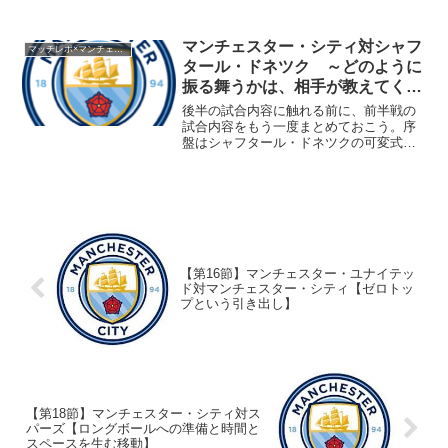
ディオラのスタメンは、試合が始まらな
いと誰がどこに配置されているかわから
なかった。しかし、マンチェスター・シ
マンチェスター・シティ対シャフ
マッチレポ×マンチェスター・シティ1718
ティ時代のグアルディオラ...
タール・ドネツク ～どのように
振る舞うかは、相手が教えてくれ
る～VOL２
後半の試合内容に触れる前に、前半戦の
試合内容をもう一度まとめておこう。序
盤はシャフタール・ドネツクの可変式ビ
ルドアップとロングボール前進作戦によ
って、プレッシング開始ラインの設定に
戸惑ったマンチェスター・シティ。相手
のビルドアップ可変式によ...
【第16節】マンチェスター・ユナイテッ
ド対マンチェスター・シティ【ゼロトッ
プという引き出し】
【第18節】マンチェスター・シティ対ス
パーズ【ロングボールへの準備と時間と
スペースを生む移動】