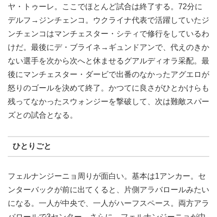
ヤ・トゥーレ。ここでほとんど試合は終了する。72分に
デルフ→ジンチェンコ。ウクライナ代表で活躍していたジ
ンチェンコはマンチェスター・シティで修行をしているわ
けだ。最後にデ・ブライネ→ギュンドアンで、代えのきか
ない選手を次から次へと休ませるグアルディオラ采配。最
後にマンチェスター・ダービで出番のなかったアグエロが
怒りのゴールを決めて終了。かつてに良さがひとかけらも
残ってなかったスウォンジーを撃破して、次は難敵スパー
ズとの試合となる。
ひとりごと
フェルナンジーニョ周りが面白い。基本は1アンカー。セ
ンターバックが前に出てくると、片側アラバロールみたい
になる。一人が中央で、一人がハーフスペース。両方アラ
バロールで3センター。さらに、フェルナンジーニョが中