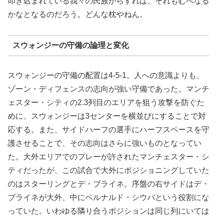
叩き込まれている我々の民族からすれば、それもむべなる
かなとなるのだろう。どんな枕やねん。
スウォンジーの守備の論理と変化
スウォンジーの守備の配置は4-5-1。人への意識よりも、
ゾーン・ディフェンスの志向が強い守備であった。マンチ
ェスター・シティの2.3列目のエリアを狙う攻撃を防ぐた
めに、スウォンジーは3センターを横並びにすることで対
応する。また、サイドハーフの選手にハーフスペースを守
護させることで、その志向はさらに強いものとなってい
た。大外エリアでのプレーが許されたマンチェスター・シ
ティだったが、この試合で大外にポジショニングしていた
のはスターリングとデ・ブライネ。序盤の右サイドはデ・
ブライネが大外、中にベルナルド・シウバという役割にな
っていた。いわゆる隣り合うポジションは同じ列にいては