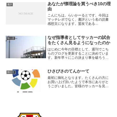
のを書くって素敵な日常だと思います。
あなたが懐理論を買うべき10の理
書評
こんな楽しい作業をA...
由
こんにちは。らいかーるとです。今回は
マッチレポでなく、書評という名の読書
感想文になります。盟友である
footballhackちゃんがとんでもない本を書
きました。彼は過去にも、ゾーン・ディ
フェンス本などを書いている鬼才です。
なぜ指導者としてサッカーの試合
独り言
そんな彼の新作は...
をたくさん見るようになったのか
はじめに今年の目標として、週刊でこち
らのブログを更新することに決めていま
す。新年早々にこの決まり事を破ろうと
している自分に気がついてしまいまし
た。始まってもいないので、三日坊主を
軽く超えている気がします。たぶん、一
ひさびさのてんかーて
独り言
番の理由は見る予定だった試...
最初に御礼となります。たくさんの方に
お買い上げ頂いたようで本当にありがと
うございました。皆様のサッカーを見る
視点に新たなものを提供できれば、本当
に幸いであります。と、柄にもないかた
い文章で始まったブログですが、たまに
は更新せねばなるまい！と...