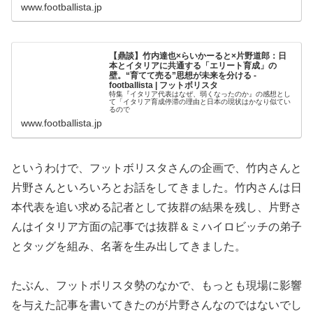
www.footballista.jp
【鼎談】竹内達也×らいかーると×片野道郎：日
本とイタリアに共通する「エリート育成」の
壁。“育てて売る”思想が未来を分ける -
footballista | フットボリスタ
特集『イタリア代表はなぜ、弱くなったのか』の感想とし
て「イタリア育成停滞の理由と日本の現状はかなり似てい
るので
www.footballista.jp
というわけで、フットボリスタさんの企画で、竹内さんと
片野さんといろいろとお話をしてきました。竹内さんは日
本代表を追い求める記者として抜群の結果を残し、片野さ
んはイタリア方面の記事では抜群＆ミハイロビッチの弟子
とタッグを組み、名著を生み出してきました。
たぶん、フットボリスタ勢のなかで、もっとも現場に影響
を与えた記事を書いてきたのが片野さんなのではないでし