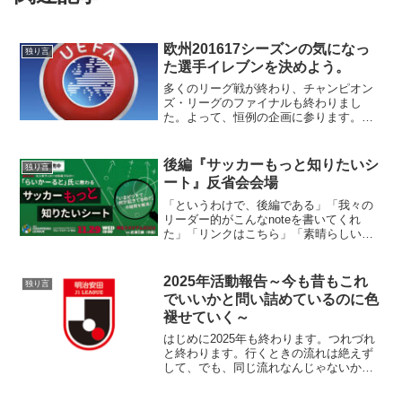
欧州201617シーズンの気になっ
独り言
た選手イレブンを決めよう。
多くのリーグ戦が終わり、チャンピオン
ズ・リーグのファイナルも終わりまし
た。よって、恒例の企画に参ります。選
考基準は、自分が見た試合で活躍した選
手です。試合でみてもいない選手を評価
するのは危険なので、行いません。他に
後編『サッカーもっと知りたいシ
独り言
は、線よりも点での活躍や印...
ート』反省会会場
「というわけで、後編である」「我々の
リーダー的がこんなnoteを書いてくれ
た」「リンクはこちら」「素晴らしいレ
ポートをありがとうございます」「ちな
みに前回の記事の題名を前編に変更して
いる。誰も気が付かないだろうけどな」
2025年活動報告～今も昔もこれ
独り言
「今回の記事をもって、...
でいいかと問い詰めているのに色
褪せていく～
はじめに2025年も終わります。つれづれ
と終わります。行くときの流れは絶えず
して、でも、同じ流れなんじゃないかと
錯覚する毎日です。みながすなる振り返
り日記をしたくなったのだ。書きたいも