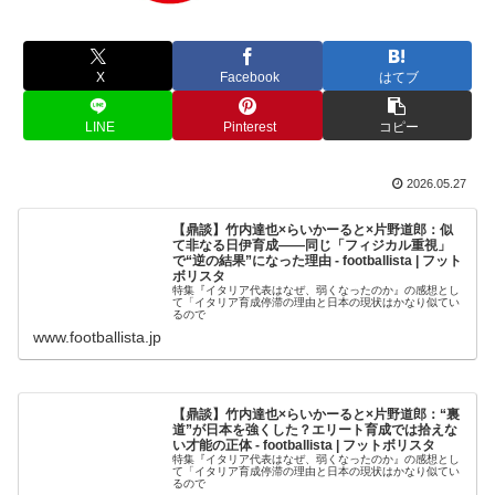
X
Facebook
はてブ
LINE
Pinterest
コピー
2026.05.27
【鼎談】竹内達也×らいかーると×片野道郎：似
て非なる日伊育成――同じ「フィジカル重視」
で“逆の結果”になった理由 - footballista | フット
ボリスタ
特集『イタリア代表はなぜ、弱くなったのか』の感想とし
て「イタリア育成停滞の理由と日本の現状はかなり似てい
るので
www.footballista.jp
【鼎談】竹内達也×らいかーると×片野道郎：“裏
道”が日本を強くした？エリート育成では拾えな
い才能の正体 - footballista | フットボリスタ
特集『イタリア代表はなぜ、弱くなったのか』の感想とし
て「イタリア育成停滞の理由と日本の現状はかなり似てい
るので