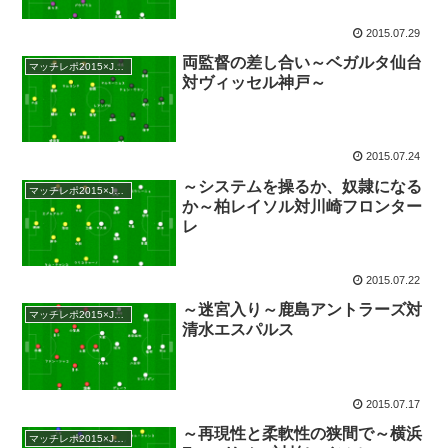
2015.07.29
両監督の差し合い～ベガルタ仙台
マッチレポ2015×Jリーグ
対ヴィッセル神戸～
2015.07.24
～システムを操るか、奴隷になる
マッチレポ2015×Jリーグ
か～柏レイソル対川崎フロンター
レ
2015.07.22
～迷宮入り～鹿島アントラーズ対
マッチレポ2015×Jリーグ
清水エスパルス
2015.07.17
～再現性と柔軟性の狭間で～横浜
マッチレポ2015×Jリーグ