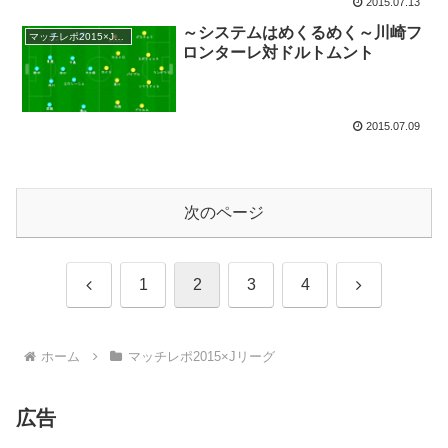
2015.07.13
～システムはめくるめく～川崎フ
マッチレポ2015×Jリーグ
ロンターレ対ドルトムント
2015.07.09
次のページ
前
次
1
2
3
4
へ
へ
ホーム
マッチレポ2015×Jリーグ
広告