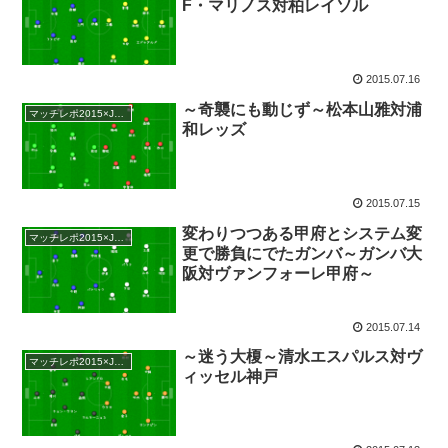
F・マリノス対柏レイソル
2015.07.16
～奇襲にも動じず～松本山雅対浦
マッチレポ2015×Jリーグ
和レッズ
2015.07.15
変わりつつある甲府とシステム変
マッチレポ2015×Jリーグ
更で勝負にでたガンバ～ガンバ大
阪対ヴァンフォーレ甲府～
2015.07.14
～迷う大榎～清水エスパルス対ヴ
マッチレポ2015×Jリーグ
ィッセル神戸