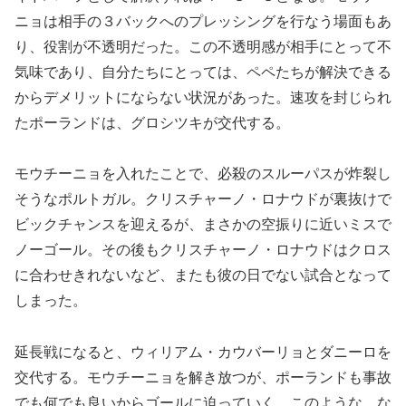
ニョは相手の３バックへのプレッシングを行なう場面もあ
り、役割が不透明だった。この不透明感が相手にとって不
気味であり、自分たちにとっては、ペペたちが解決できる
からデメリットにならない状況があった。速攻を封じられ
たポーランドは、グロシツキが交代する。
モウチーニョを入れたことで、必殺のスルーパスが炸裂し
そうなポルトガル。クリスチャーノ・ロナウドが裏抜けで
ビックチャンスを迎えるが、まさかの空振りに近いミスで
ノーゴール。その後もクリスチャーノ・ロナウドはクロス
に合わせきれないなど、またも彼の日でない試合となって
しまった。
延長戦になると、ウィリアム・カウバーリョとダニーロを
交代する。モウチーニョを解き放つが、ポーランドも事故
でも何でも良いからゴールに迫っていく。このような、な