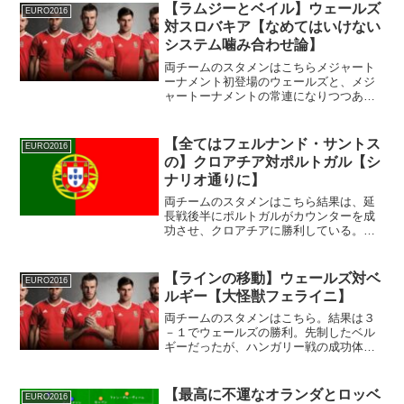
をもたらした。ワールドカップ制覇以
【ラムジーとベイル】ウェールズ
EURO2016
来、スペイン国内で行われる代...
対スロバキア【なめてはいけない
システム噛み合わせ論】
両チームのスタメンはこちらメジャート
ーナメント初登場のウェールズと、メジ
ャートーナメントの常連になりつつある
スロバキアの対決。ギグス時代から期待
を集めていたウェールズだが、ベイル時
代にメジャートーナメントへの出場権を
【全てはフェルナンド・サントス
EURO2016
得た。アシュリー・ウィリ...
の】クロアチア対ポルトガル【シ
ナリオ通りに】
両チームのスタメンはこちら結果は、延
長戦後半にポルトガルがカウンターを成
功させ、クロアチアに勝利している。と
あるオランダ人の言葉をかりれば、中二
日の法則というものがサッカー界には存
在する。平たく説明すると、中二日のチ
【ラインの移動】ウェールズ対ベ
EURO2016
ーム（ポルトガル）と中三...
ルギー【大怪獣フェライニ】
両チームのスタメンはこちら。結果は３
－１でウェールズの勝利。先制したベル
ギーだったが、ハンガリー戦の成功体験
に引きずられ、構えて守備をするように
なる。しかし、ウェールズの攻撃に耐え
切れずに同点ゴールを許してしまう。フ
【最高に不運なオランダとロッベ
EURO2016