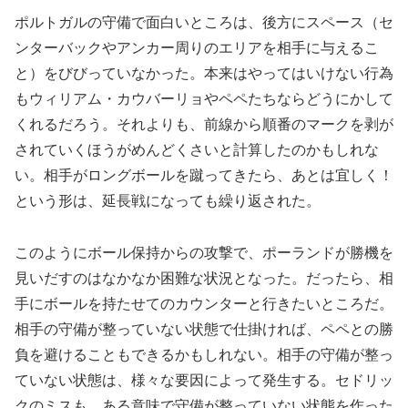
ポルトガルの守備で面白いところは、後方にスペース（セ
ンターバックやアンカー周りのエリアを相手に与えるこ
と）をびびっていなかった。本来はやってはいけない行為
もウィリアム・カウバーリョやペペたちならどうにかして
くれるだろう。それよりも、前線から順番のマークを剥が
されていくほうがめんどくさいと計算したのかもしれな
い。相手がロングボールを蹴ってきたら、あとは宜しく！
という形は、延長戦になっても繰り返された。
このようにボール保持からの攻撃で、ポーランドが勝機を
見いだすのはなかなか困難な状況となった。だったら、相
手にボールを持たせてのカウンターと行きたいところだ。
相手の守備が整っていない状態で仕掛ければ、ペペとの勝
負を避けることもできるかもしれない。相手の守備が整っ
ていない状態は、様々な要因によって発生する。セドリッ
クのミスも、ある意味で守備が整っていない状態を作った