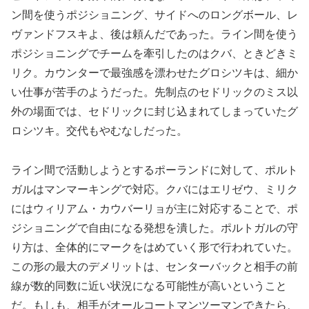
ン間を使うポジショニング、サイドへのロングボール、レ
ヴァンドフスキよ、後は頼んだであった。ライン間を使う
ポジショニングでチームを牽引したのはクバ、ときどきミ
リク。カウンターで最強感を漂わせたグロシツキは、細か
い仕事が苦手のようだった。先制点のセドリックのミス以
外の場面では、セドリックに封じ込まれてしまっていたグ
ロシツキ。交代もやむなしだった。
ライン間で活動しようとするポーランドに対して、ポルト
ガルはマンマーキングで対応。クバにはエリゼウ、ミリク
にはウィリアム・カウバーリョが主に対応することで、ポ
ジショニングで自由になる発想を潰した。ポルトガルの守
り方は、全体的にマークをはめていく形で行われていた。
この形の最大のデメリットは、センターバックと相手の前
線が数的同数に近い状況になる可能性が高いということ
だ。もしも、相手がオールコートマンツーマンできたら、