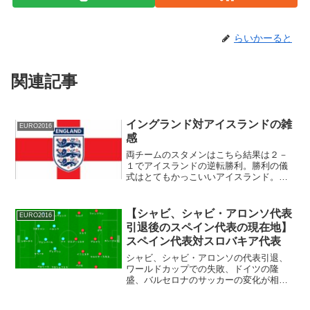
らいかーると
関連記事
イングランド対アイスランドの雑
EURO2016
感
両チームのスタメンはこちら結果は２－
１でアイスランドの逆転勝利。勝利の儀
式はとてもかっこいいアイスランド。勝
利の儀式と認識していたが、試合中にも
何度も繰り返していた。ベルギー、フラ
ンス、イングランドを選手のポテンシャ
【シャビ、シャビ・アロンソ代表
EURO2016
ルのわりによくわからない...
引退後のスペイン代表の現在地】
スペイン代表対スロバキア代表
シャビ、シャビ・アロンソの代表引退、
ワールドカップでの失敗、ドイツの隆
盛、バルセロナのサッカーの変化が相ま
って、スペイン代表の注目度は下がって
いる。注目度の低下は観客動員数の低下