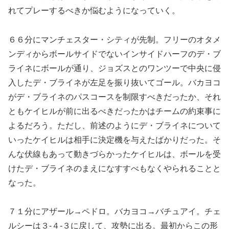
れてプレーするべきか悩むようになっていく。
６６分にマンチェスター・シティが先制。フリーのオタメ
ンディからボールサイドでないインサイドハーフのデ・ブ
ライネにボールが通り、ジョズスとのワンツーで中央に侵
入したデ・ブライネが左足を振り抜いてゴール。バカヨコ
がデ・ブライネのパスコースを制限すべきだったか、それ
ともケイヒルが前に出るべきだったかはチームの約束事に
よるだろう。ただし、前述のようにデ・ブライネについて
いったケイヒルは相手に決定機を与えたばかりだった。そ
んな伏線もあって動きづらかったケイヒルは、ボールを受
けたデ・ブライネのまえになすすべもなくやられることと
なった。
７１分にアザール→ペドロ。バカヨコ→バチュアイ。チェ
ルシーは３-４-３に戻して、攻勢に出る。最初からこの形