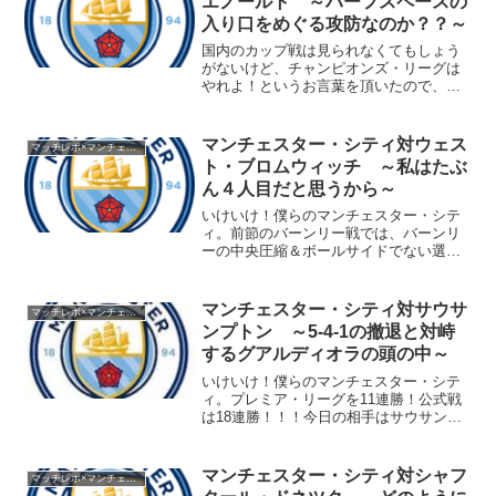
エノールト ～ハーフスペースの
入り口をめぐる攻防なのか？？～
国内のカップ戦は見られなくてもしょう
がないけど、チャンピオンズ・リーグは
やれよ！というお言葉を頂いたので、チ
ャンピオンズ・リーグもマッチレポを上
げていく。シャフタール・ドネツクとナ
ポリに興味もあるので、渡りに舟の提案
マンチェスター・シティ対ウェス
マッチレポ×マンチェスター・シティ1718
であった。今日の相手はフ...
ト・ブロムウィッチ ～私はたぶ
ん４人目だと思うから～
いけいけ！僕らのマンチェスター・シテ
ィ。前節のバーンリー戦では、バーンリ
ーの中央圧縮＆ボールサイドでない選手
のカバーリングに苦しんだマンチェスタ
ー・シティ。片側アラバロールをやめ
て、メンディーがいたころのインサイド
マンチェスター・シティ対サウサ
マッチレポ×マンチェスター・シティ1718
ハーフ、サイドバック、ウイ...
ンプトン ～5-4-1の撤退と対峙
するグアルディオラの頭の中～
いけいけ！僕らのマンチェスター・シテ
ィ。プレミア・リーグを11連勝！公式戦
は18連勝！！！今日の相手はサウサンプ
トン。サウサンプトンの監督はペジェグ
リーノ。選手時代にグアルディオラとバ
ルセロナでチームメイトだった。でも、
マンチェスター・シティ対シャフ
マッチレポ×マンチェスター・シティ1718
アジャラと組んでいた...