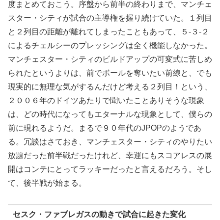
度まとめておこう。序盤から前半の終わりまで、マンチェ
スター・シティが試合の主導権を握り続けていた。１列目
と２列目の距離が離れてしまったこともあって、５-３-２
によるチェルシーのプレッシングは全く機能しなかった。
マンチェスター・シティのビルドアップの可変式に苦しめ
られたというよりは、前でボールを奪いたい前線と、でも
現実的に無理な気がするんだけど考える２列目！という、
２００６年のドイツあたりで聞いたことありそうな現象
は、どの時代になってもエターナルな現象として、僕らの
前に現れるようだ。まるで９０年代のJPOPのようであ
る。冗談はさておき、マンチェスター・シティのやりたい
放題だった前半戦だったけれど、幸運にもスコアレスの展
開はコンテにとってラッキーだったと言えるだろう。そし
て、後半戦が始まる。
セスク・ファブレガスの動きで試合に起きた変化