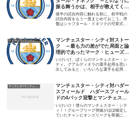
タール・ドネツク ～どのように
振る舞うかは、相手が教えてくれ
る～VOL２
後半の試合内容に触れる前に、前半戦の
試合内容をもう一度まとめておこう。序
盤はシャフタール・ドネツクの可変式ビ
ルドアップとロングボール前進作戦によ
って、プレッシング開始ラインの設定に
戸惑ったマンチェスター・シティ。相手
マンチェスター・シティ対ストー
マッチレポ×マンチェスター・シティ1718
のビルドアップ可変式によ...
ク ～最も力の差がでた局面と論
理的であったマーク・ヒューズの
采配～
いけいけ、ぼくらのマンチェスター・シ
ティ。グアルディオラの選手起用を思い
出してみると、いろいろな選手を起用す
るイメージがある。しかし、マンチェス
ター・シティの試合を見ていると、スタ
メンはほぼ固定的だ。グアルディオラの
マンチェスター・シティ対ハダー
マッチレポ×マンチェスター・シティ1718
方法論をインストール済み...
スフィールド ハダースフィール
ドの4バック迎撃とマンチェスタ
ー・シティの1バック～～
いけいけ！僕らのマンチェスター・シテ
ィ！！グループリーグ突破がほぼ確定し
ていたチャンピオンズリーグを華麗にス
ルーしてリーグ戦を追いかけるぜ。な
お、僕らのマンチェスター・シティは公
式戦17連勝らしい。えぐい、ほんまえぐ
い。ただし、ストーンズが...