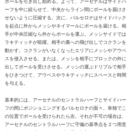
ボールを引き出し始める。よって、アーセナルはサイドハ
ーフを中に絞らせて、中央からライン間にボールを届けさ
せないように圧縮する。次に、バルセロナはサイドバック
を起点に外からメッシやネイマールにボールを届ける。相
手が中央圧縮なら外からボールを運ぶ。メッシサイドでは
ラキティッチが暗躍。相手の裏への飛び出しでコクランを
動かす。コクランがいなくなったエリアにメッシやアウベ
スを侵入させる。または、メッシを相手にブロックの外に
出してボールを受けさせる。メッシの運ぶドリブルで相手
をひきつけて、アウベスやラキティッチにスペースと時間
を与える。
基本的には、アーセナルのセントラルハーフとサイドハー
フの間にポジショニングするバルセロナの面々。単独でこ
の位置でボールを受けられたら吉。それが不可の場合は、
アーセナルのセントラルハーフに守備の基準点を２つ用意