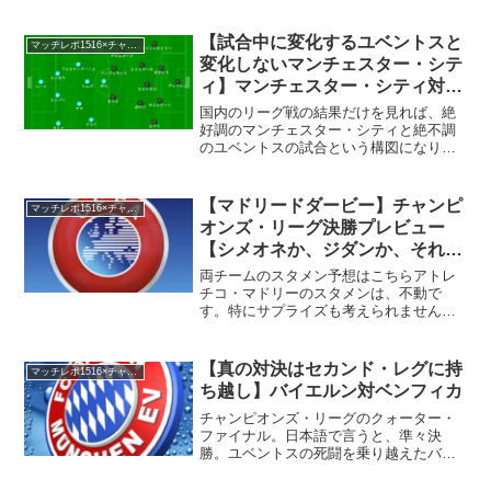
チアゴ・モッタ、ヴェラッティ、マテュ
イディ、ルーカス、ディ・マリア、イブ
ラヒモビッチ。他の追随を許さないほど
【試合中に変化するユベントスと
マッチレポ1516×チャンピオンズ・リーグ
に、リーグ戦で独走している...
変化しないマンチェスター・シテ
ィ】マンチェスター・シティ対ユ
ベントス
国内のリーグ戦の結果だけを見れば、絶
好調のマンチェスター・シティと絶不調
のユベントスの試合という構図になりま
した。いつものように大量補強（スター
リング、デ・ブライネ、オタメンディ）
をしているマンチェスター・シティの好
【マドリードダービー】チャンピ
マッチレポ1516×チャンピオンズ・リーグ
調はうなずけます。また、...
オンズ・リーグ決勝プレビュー
【シメオネか、ジダンか、それが
問題だ】
両チームのスタメン予想はこちらアトレ
チコ・マドリーのスタメンは、不動で
す。特にサプライズも考えられません。
奇襲という意味で、頭から4－1－4－1で
試合に臨んでくる可能性はあります。し
かし、１列目がワントップになると、相
【真の対決はセカンド・レグに持
マッチレポ1516×チャンピオンズ・リーグ
手のセンターバックに時...
ち越し】バイエルン対ベンフィカ
チャンピオンズ・リーグのクォーター・
ファイナル。日本語で言うと、準々決
勝。ユベントスの死闘を乗り越えたバイ
エルンを待ち構えていたのはベンフィカ
であった。バイエルンのスタメンは、ノ