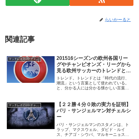
らいかーると
関連記事
201516シーズンの欧州各国リー
マッチレポ1516×チャンピオンズ・リーグ
グやチャンピオンズ・リーグから
見る欧州サッカーのトレンドと
は？
トレンド。トレンドとは「時代の流行、
潮流」という言葉として使われている。
と、分かる人には分かる懐かしい言葉を
枕として、欧州サッカーのトレンドにつ
いて考えていきたい。ボール保持はすで
に目標にはならないチャンピオンズ・リ
【２２勝４分０敗の実力を証明】
マッチレポ1516×チャンピオンズ・リーグ
ーグの常連だったころのバ...
パリ・サンジェルマン対チェルシ
ー
パリ・サンジェルマンのスタメンは、ト
ラップ、マクスウェル、ダビド・ルイ
ス、チアゴ・シウバ、マルキーニョス、