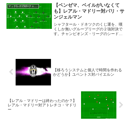
イアー、ベルナト、アラバ、キミッヒ、
【ベンゼマ、ベイルがいなくて
マッチレポ1516×チャンピオンズ・リーグ
ラーム、ビダル、チアゴ・ア...
も】レアル・マドリー対パリ・サ
ンジェルマン
シャフタール・ドネツクのくじ運を、嘆
くしか無いグループリーグの２強対決で
す。チャンピオンズ・リーグのシード分
けの基準が変更になったので、このよう
な状況になっています。グループリーグ
の１位抜けをしても、パリ・サンジェル
マンかレアル・マドリーと...
【移ろうシステムと個人で時間を作れる
かどうか】ユベントス対バイエルン
【レアル・マドリーは終わったのか？】
レアル・マドリー対アトレチコ・マドリ
ー