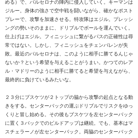
める）で、バルセロナの陣内に侵入していく。キーマンは
ジルー。身体の強さで空中戦を闘いながら、確かなポスト
プレーで、攻撃を加速させる。特攻隊はエジル。プレッシ
ングの勢いそのままに、ドリブルでボールを運んでいく。
仕上げはエジル。フィニッシュに繋がるパスの正確性は尋
常ではない。しかし、フィニッシュをチェンバレンが失
敗。最近のバルセロナは、このように相手に勝てるんじゃ
ないか？という希望を与えることがうまい。かつてのレア
ル・マドリーのように相手に勝てると希望を与えながら、
最終的に負けているみたいな。
２３分にブスケツが２トップの脇から攻撃の起点となる動
きをする。センターバックの運ぶドリブルでリスクをゆっ
くりと冒し始める。その後もブスケツを左センターバック
に置く３バックでのビルドアップは継続。でも、基本はマ
スチェラーノが左センターバック。両脇のセンターバック