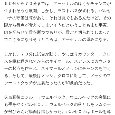
６５分から７０分までは、アーセナルのほうがチャンスが
生まれそうな展開。しかし、ラストパスがずれる。バルセ
ロナの守備は隙があり、それは罠でもあるんだけど、その
隙から得点が奪えてしまいそうだということもまた事実。
肉を切らせて骨を断つつもりが、骨ごと切られてしまった
でござるになりそうところは、アーセナルの望みになる。
しかし、７０分に試合が動く。やっぱりカウンター。クロ
スを跳ね返されてからのネイマール、スアレスにカウンタ
ーの起点を作られ、ネイマールとメッシにチャンスを与え
る。そして、最後はメッシ。クロスに対して、メッシのフ
ァーストタッチが足裏だったのが印象的だった。
失点直後にジルー→ウェルベック。ウェルベックの突撃に
も手をやくバルセロナ。ウェルベックの落としをラムジー
が飛び込んだ場面は惜しかった。バルセロナはボールを奪