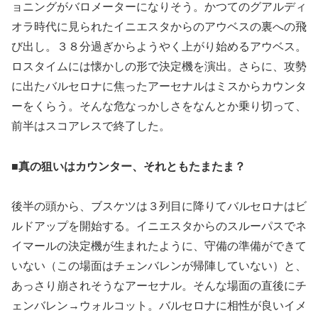
ョニングがバロメーターになりそう。かつてのグアルディ
オラ時代に見られたイニエスタからのアウベスの裏への飛
び出し。３８分過ぎからようやく上がり始めるアウベス。
ロスタイムには懐かしの形で決定機を演出。さらに、攻勢
に出たバルセロナに焦ったアーセナルはミスからカウンタ
ーをくらう。そんな危なっかしさをなんとか乗り切って、
前半はスコアレスで終了した。
■真の狙いはカウンター、それともたまたま？
後半の頭から、ブスケツは３列目に降りてバルセロナはビ
ルドアップを開始する。イニエスタからのスルーパスでネ
イマールの決定機が生まれたように、守備の準備ができて
いない（この場面はチェンバレンが帰陣していない）と、
あっさり崩されそうなアーセナル。そんな場面の直後にチ
ェンバレン→ウォルコット。バルセロナに相性が良いイメ