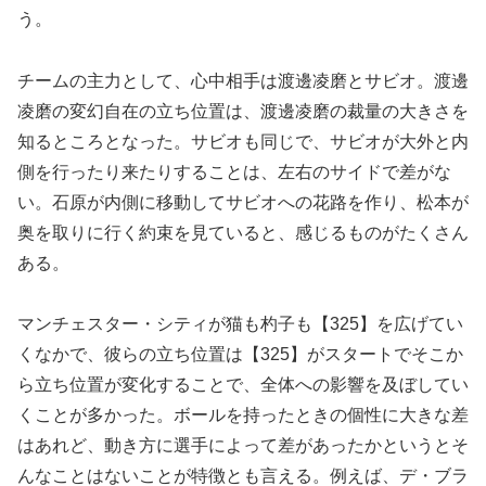
う。
チームの主力として、心中相手は渡邊凌磨とサビオ。渡邊
凌磨の変幻自在の立ち位置は、渡邊凌磨の裁量の大きさを
知るところとなった。サビオも同じで、サビオが大外と内
側を行ったり来たりすることは、左右のサイドで差がな
い。石原が内側に移動してサビオへの花路を作り、松本が
奥を取りに行く約束を見ていると、感じるものがたくさん
ある。
マンチェスター・シティが猫も杓子も【325】を広げてい
くなかで、彼らの立ち位置は【325】がスタートでそこか
ら立ち位置が変化することで、全体への影響を及ぼしてい
くことが多かった。ボールを持ったときの個性に大きな差
はあれど、動き方に選手によって差があったかというとそ
んなことはないことが特徴とも言える。例えば、デ・ブラ