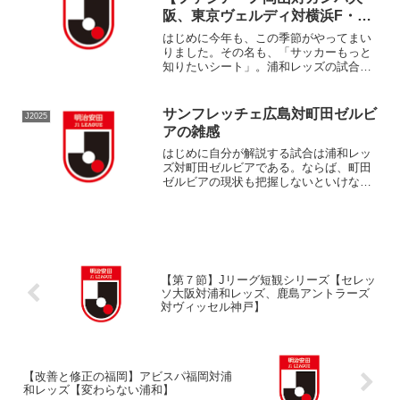
阪、東京ヴェルディ対横浜F・マ
リノス】
はじめに今年も、この季節がやってまい
りました。その名も、「サッカーもっと
知りたいシート」。浦和レッズの試合を
現地で解説するというイカれた企画で
す。なんと三回目です。初回はACLの武
漢戦だったことを思い出すと、ヘンテコ
サンフレッチェ広島対町田ゼルビ
J2025
な対戦カードを解説の試合...
アの雑感
はじめに自分が解説する試合は浦和レッ
ズ対町田ゼルビアである。ならば、町田
ゼルビアの現状も把握しないといけな
い。というわけで、サンフレッチェ広島
対町田ゼルビアの試合を見る流れとな
る。マッチレポの文化がなんとなく衰退
していきそうなので、なにかで...
【第７節】Jリーグ短観シリーズ【セレッ
ソ大阪対浦和レッズ、鹿島アントラーズ
対ヴィッセル神戸】
【改善と修正の福岡】アビスパ福岡対浦
和レッズ【変わらない浦和】