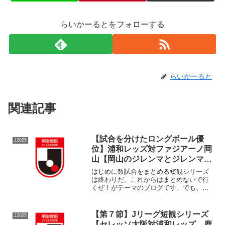
らいかーるとをフォローする
らいかーると
関連記事
【試合を分けたロングボール優
J2025
位】浦和レッズ対ファジアーノ岡
山【岡山のジレンマとジレンマを
解決しそうになったもの】
はじめに数試合をまとめる短観シリーズ
は終わりだ。これからはまとめないで行
くぜ！がテーマのブログです。でも、内
容は短観シリーズです。大量生産したい
気分なんです。さて、いつまで続くこと
やら。浦和レッズ対ファジアーノ岡山気
【第７節】Jリーグ短観シリーズ
J2025
がついたら崖っぷちの浦和...
【セレッソ大阪対浦和レッズ、鹿