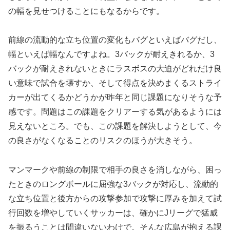
の幅を見せつけることにもなるからです。
前線の流動的な立ち位置の変化もバグといえばバグだし、
幅といえば幅なんですよね。3バックが耐えきれるか、3
バックが耐えきれないときにラスボスの大迫がどれだけ良
い意味で試合を壊すか、そして得点を決めまくるストライ
カーが出てくるかどうかが昨年と同じ課題になりそうな予
感です。問題はこの課題をクリアーする気があるようには
見えないところ。でも、この課題を解決しようとして、今
の良さがなくなることのリスクのほうが大きそう。
マンマークや前線の制限で相手の良さを消しながら、困っ
たときのロングボールに屈強な3バックが対応し、流動的
な立ち位置と後方からの攻撃参加で攻撃に厚みを加えて試
行回数を増やしていくサッカーは、確かにJリーグで猛威
を振るうことは間違いないわけで。そんな広島が抱える課