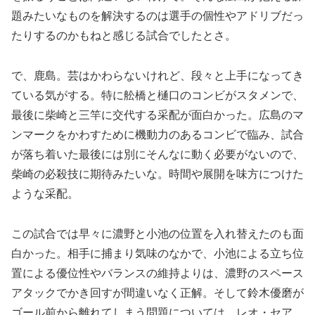
題みたいなものを解決するのは選手の個性やアドリブだっ
たりするのかもねと感じる試合でしたとさ。
で、鹿島。芸はかわらないけれど、段々と上手になってき
ている気がする。特に舩橋と樋口のコンビがスタメンで、
最後に柴崎と三竿に交代する采配が面白かった。広島のマ
ンマークをかわすために機動力のあるコンビで臨み、試合
が落ち着いた最後には別にそんなに動く必要がないので、
柴崎の必殺技に期待みたいな。時間や展開を味方につけた
ような采配。
この試合では早々に濃野と小池の位置を入れ替えたのも面
白かった。相手に捕まり気味のなかで、小池による立ち位
置による優位性やバランスの維持よりは、濃野のスペース
アタックでかき回すが間違いなく正解。そして鈴木優磨が
ゴール前から離れてしまう問題については、レオ・セア