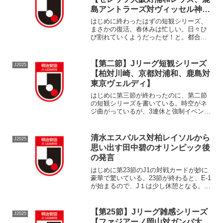
島アントラーズ対ヴィッセル神
戸】
はじめに終わったはずの短観シリーズ、
まさかの復活。春休みは忙しい。日々ひ
び割れていくようだったぜ！と。都合の
良いタイミングでA代表ウィークが訪れた
ものですわ。そして、Jリーグが再開。今
季はJリーグの試合をなるべく見ようキャ
【第二節】Jリーグ短観シリーズ
J2025
ンペーンをやってい...
【柏対川崎、京都対浦和、鹿島対
東京ヴェルディ】
はじめに第三節が終わったのに、第二節
の短観シリーズを書いている。時空がネ
ジ曲がっているが、3連休と強制イベント
の乱立により仕方ない。今季はできるだ
け書きたいのだ。ただし、夜にブログを
更新しても更新してやったぜ！感がまる
清水エスパルス対柏レイソルから
J2025
でないので、できれば真...
思い出す田中碧のオリンピック後
の発言
はじめに第23節のJ1の対戦カードが妙に
豪華で驚いている。23節が終わると、E-1
が始まるので、J１は少し休憩となる。チ
ャンピオンズリーグのあとの週末にビッ
ククラブ同士の試合が組まれるようなノ
リで、Jリーグも色々と考えているのかも
【第25節】Jリーグ雑感シリーズ
J2025
しれない。...
【ファジアーノ岡山対ガンバ大