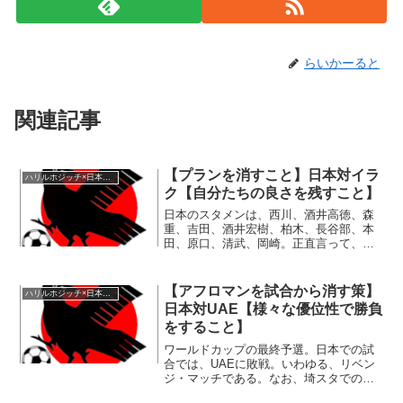
らいかーると
関連記事
【プランを消すこと】日本対イラ
ハリルホジッチ×日本代表
ク【自分たちの良さを残すこと】
日本のスタメンは、西川、酒井高徳、森
重、吉田、酒井宏樹、柏木、長谷部、本
田、原口、清武、岡崎。正直言って、内
田×長友コンビから酒井コンビへ、こんな
に早くスタメンが入れ代わる状況になる
とは思わなかった。内田×長友コンビは怪
【アフロマンを試合から消す策】
ハリルホジッチ×日本代表
我などで試合に出場で...
日本対UAE【様々な優位性で勝負
をすること】
ワールドカップの最終予選。日本での試
合では、UAEに敗戦。いわゆる、リベン
ジ・マッチである。なお、埼スタでの試
合は、大島がスタメンであった。今とな