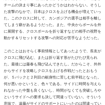
チームの決まり事にあったかどうかはわからない。そうし
た攻撃のなかで、日本はクロスを上げる機会が増えていっ
た。このクロスに対して、カンボジアの選手は相手を離し
てしまう癖があるようだった。また、中央からボールを外
に展開する、クロスボールを折り返すなどの相手の視野を
動かす＆リセットする攻撃への対応が苦手なようだった。
このことはおそらく事前情報としてあったようで、長友が
クロスに飛び込む、または折り返す形がたびたび見られ
た。最後には藤春も飛び込んできたし。だからこそ、外外
からサイドを攻略しクロスを上げる作戦だったとおもう
が、５バックと２列目の献身性に苦しむ前半戦となった。
何が悪いかというと、色々である。サイドに時間を与えら
れなかった中盤も良くないし、時間がなくても突破しろや
というサイドへの要求も決して間違っていない。そういう
意味で、遠藤がサイドのサポートにいったのは間違ってい