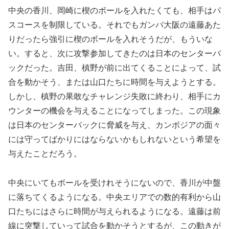
中央の香川、岡崎に楔のボールを入れたくても、相手はパ
スコースを制限している。それでもガンバ大阪の遠藤あた
りだったら強引に楔のボールを入れそうだが、もういな
い。すると、次に攻撃参加してきたのは日本のセンターバ
ックだった。吉田、槙野が前に出てくることによって、試
合を動かそう、または山口たちに時間を与えようとする。
しかし、槙野の果敢なチャレンジ失敗に終わり、相手にカ
ウンターの機会を与えることになってしまった。この現象
は日本のセンターバックに脅威を与え、カンボジアの面々
には守ってばかりにはならないかもしれないという希望を
与えたことだろう。
中央にいてもボールを受けれそうにないので、香川が中盤
に落ちてくるようになる。中央エリアでの数的有利から山
口たちにはさらに時間が与えられるようになる。遠藤は前
線に突撃していって試合を動かそうとするが、この動きが