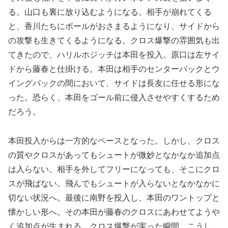
る。山口も裏に放り込むようになる。相手が崩れてくる
と、香川たちにボールがおさまるようになり、サイドから
の攻撃も生きてくるようになる。クロス爆撃の雰囲気も出
てきたので、ハリルホジッチは本田を投入。原口は左サイ
ドから藤春と仕掛ける。本田は相手のセンターバックとウ
イングバックの間において、サイドは長友に任せる形にな
った。恐らく、本田をゴール前に侵入させやすくするため
だろう。
本田投入からは一方的なペースとなった。しかし、クロス
の質やクロスがあってもシュートが微妙となかなか追加点
は入らない。相手を外してフリーになっても、そこにクロ
スが飛ばない。飛んでもシュートが入らないとなかなかに
切ない状況へ。最後に南野を投入し、本田のワントップと
懐かしい形へ。その本田が藤春のクロスにあわせてようや
く追加点が生まれる。クロス爆撃が実った瞬間。こうし