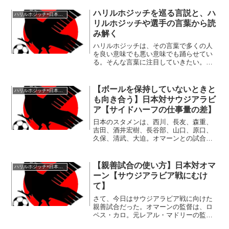
っては、非常に懐かしい記憶だ。あれか
ら月日は過ぎ、日本のスタメンに変化が
ハリルホジッチを巡る言説と、ハ
ハリルホジッチ×日本代表
見られている。埼スタで...
リルホジッチや選手の言葉から読
み解く
ハリルホジッチは、その言葉で多くの人
を良い意味でも悪い意味でも踊らせてい
る。そんな言葉に注目していきたい。ま
た、周りの選手（ほとんど香川と本田に
なってしまった）の言葉にも注目してい
く。引用は記載がない限りは、スポナビ
【ボールを保持していないときと
ハリルホジッチ×日本代表
様より行っております。戦...
も向き合う】日本対サウジアラビ
ア【サイドハーフの仕事量の差】
日本のスタメンは、西川、長友、森重、
吉田、酒井宏樹、長谷部、山口、原口、
久保、清武、大迫。オマーンとの試合で
活躍した大迫が、スタメンに抜擢されて
いる。最もサプライズだった起用は、久
保の右サイドハーフへの抜擢だろう。か
【親善試合の使い方】日本対オマ
ハリルホジッチ×日本代表
つて、大島を起用したよう...
ーン【サウジアラビア戦にむけ
て】
さて、今日はサウジアラビア戦に向けた
親善試合だった。オマーンの監督は、ロ
ペス・カロ。元レアル・マドリーの監督
として有名だが、サウジアラビアの監督