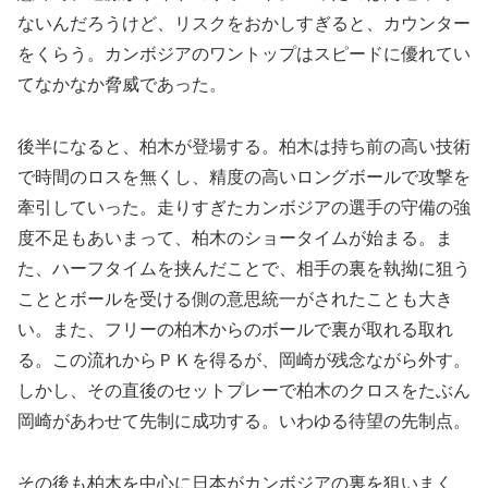
ないんだろうけど、リスクをおかしすぎると、カウンター
をくらう。カンボジアのワントップはスピードに優れてい
てなかなか脅威であった。
後半になると、柏木が登場する。柏木は持ち前の高い技術
で時間のロスを無くし、精度の高いロングボールで攻撃を
牽引していった。走りすぎたカンボジアの選手の守備の強
度不足もあいまって、柏木のショータイムが始まる。ま
た、ハーフタイムを挟んだことで、相手の裏を執拗に狙う
こととボールを受ける側の意思統一がされたことも大き
い。また、フリーの柏木からのボールで裏が取れる取れ
る。この流れからＰＫを得るが、岡崎が残念ながら外す。
しかし、その直後のセットプレーで柏木のクロスをたぶん
岡崎があわせて先制に成功する。いわゆる待望の先制点。
その後も柏木を中心に日本がカンボジアの裏を狙いまく