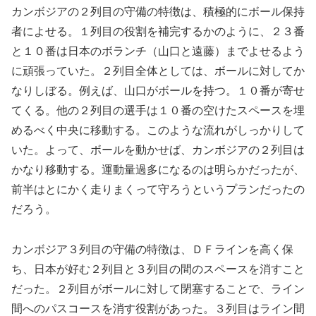
カンボジアの２列目の守備の特徴は、積極的にボール保持
者によせる。１列目の役割を補完するかのように、２３番
と１０番は日本のボランチ（山口と遠藤）までよせるよう
に頑張っていた。２列目全体としては、ボールに対してか
なりしぼる。例えば、山口がボールを持つ。１０番が寄せ
てくる。他の２列目の選手は１０番の空けたスペースを埋
めるべく中央に移動する。このような流れがしっかりして
いた。よって、ボールを動かせば、カンボジアの２列目は
かなり移動する。運動量過多になるのは明らかだったが、
前半はとにかく走りまくって守ろうというプランだったの
だろう。
カンボジア３列目の守備の特徴は、ＤＦラインを高く保
ち、日本が好む２列目と３列目の間のスペースを消すこと
だった。２列目がボールに対して閉塞することで、ライン
間へのパスコースを消す役割があった。３列目はライン間