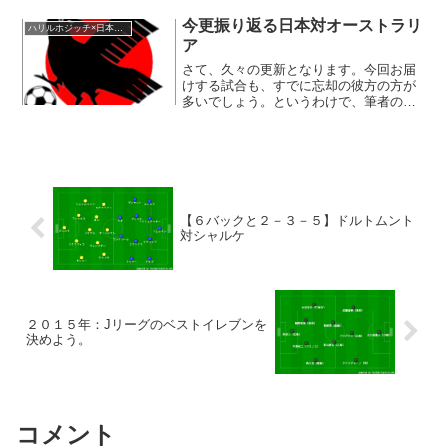
を2014年までしていた。中東のチーム＆
元サウジアラビアの監督が率いるチーム
今更振り返る日本対オーストラリ
ハリルホジッチ×日本代表
と考えると、仮想サウ...
ア
さて、久々の更新となります。今回お届
けする試合も、すでに忘却の彼方の方が
多いでしょう。というわけで、筆者のリ
ハビリも兼ねて、簡易版でお届けしま
す。ロシアワールドカップへの出場を日
本が決めたオーストラリア戦を今回は振
り返っていきましょう。オー...
【６バックと２－３－５】ドルトムント
対シャルケ
２０１５年：Jリーグのベストイレブンを
決めよう。
コメント