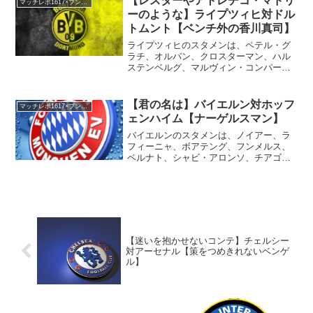
【レスターやアトレチコ・マドリ
マッチレポ1617×ブンデスリーガ
トに率いられたレヴァークー...
ーのような】ライプツィヒ対ドル
トムント【ベンチ外の香川真司】
ライプツィヒのスタメンは、ペテル・グ
ラチ、オルバン、クロスターマン、ハル
ステンベルグ、マルヴィン・コンパー、
イルサンケル、ディエゴ・デメ、サビッ
ツァー、ドミニク・カイザー、ヴェルナ
ー、ポールセン。昨年から一部界隈で話
【君の名は】バイエルン対ホッフ
マッチレポ1617×ブンデスリーガ
題になっていたライプツィ...
ェンハイム【ナーゲルスマン】
バイエルンのスタメンは、ノイアー、ラ
フィーニャ、ボアテング、フンメルス、
ベルナト、シャビ・アロンソ、チアゴ・
アルカンタラ、ヴィダル、ロッベン、ド
グラス・コスタ、レヴァンドフスキ。週
中にチャンピオンズ・リーグを行ったバ
イエルン。多少のターンオ...
【迷いを抱かせないコンテ】チェルシー
対アーセナル【策をつめきれないベンゲ
ル】