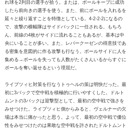
れ球を2列目の選手が拾う。または、ボールキープに成功
したら前向きの選手を使う。また、前にボールを入れるを
延々と繰り返すことを特徴としている。4-2-2-2になるの
で、攻撃の横幅隊はサイドバックに一任される。もちろ
ん、前線の4枚がサイドに流れることもあるが、基本は中
央にいることが多い。また、レバークーゼンの得意技であ
る密集を意図的に作る攻撃も行なう。ボールサイドに人を
集める→ボールを失っても人数がたくさんいるからすぐに
ボールを奪い返せるという理屈だ。
ライプツィヒ対策を行なうトゥヘルの策は明快だった。最
初に3バックで空中戦を積極的に行いやすくした。ドルト
ムントの3バックは迎撃型として、最初の空中戦で強さを
みせつけた。ライプツィヒ側からみると、ヴェルナーの欠
場は本当に痛かったと思う。よって、最初の空中戦で優位
性をみせつけたのは果敢な空中戦を許されたドルトムント