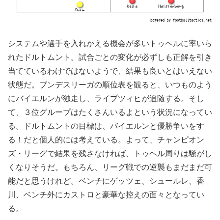
システムや選手を入れかえる機会が多いトゥヘルに率いら
れたドルトムント。試合ごとの変化が必ずしも正解を引き
当てているわけではないようで、結果も良いとはいえない
状態だ。ブンデスリーガの順位表を観ると、いつものよう
にバイエルンが独走し、ライプツィヒが追随する。そし
て、３位グループはたくさんいるよという状況になってい
る。ドルトムントの目標は、バイエルンと優勝争いをす
る！だと個人的には考えている。よって、チャンピオン
ズ・リーグで結果を残さなければ、トゥヘル周りは騒がし
くなりそうだ。もちろん、リーグ戦での逆襲もまだまだ可
能だと思うけれど。ベンチにゲッツェ、シュールレ、香
川、ベンチ外にカストロと豪華な控えの面々となってい
る。