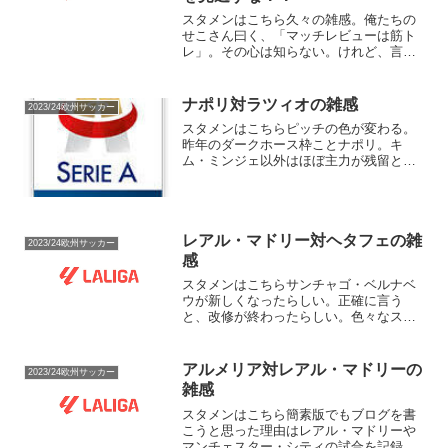
スタメンはこちら久々の雑感。俺たちの
せこさん曰く、「マッチレビューは筋ト
レ」。その心は知らない。けれど、言葉
の意味はわかる。サッカー的にいうと、
「習慣は最大の武器」みたいな。チャン
ピオンズ・リーグを見たかったけれど、
ナポリ対ラツィオの雑感
2023/24欧州サッカー
書くことを優先してみた。...
スタメンはこちらピッチの色が変わる。
昨年のダークホース枠ことナポリ。キ
ム・ミンジェ以外はほぼ主力が残留と、
今季も欧州の舞台におけるダースホーク
枠として期待している。不安要素がある
とすれば、監督だろう。スパレッティか
らルディ・ガルシアに交代し...
レアル・マドリー対ヘタフェの雑
2023/24欧州サッカー
感
スタメンはこちらサンチャゴ・ベルナベ
ウが新しくなったらしい。正確に言う
と、改修が終わったらしい。色々なスタ
ジアムが世界にあることを知る。そんな
ことはさておき、今日の相手はヘタフェ
である。ヘタフェといえば、マドリー
アルメリア対レアル・マドリーの
2023/24欧州サッカー
ド・ダービー。更に言うと、レ...
雑感
スタメンはこちら簡素版でもブログを書
こうと思った理由はレアル・マドリーや
マンチェスター・シティの試合を記録す