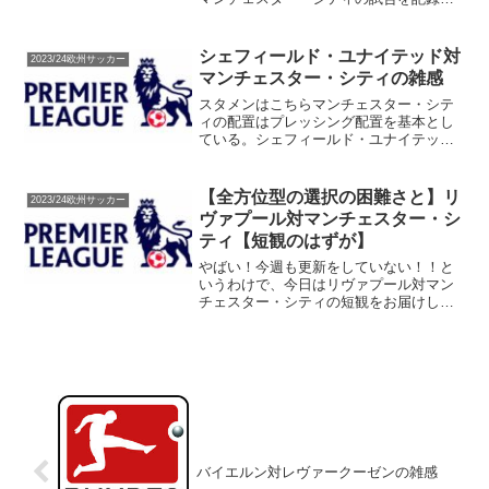
るためにある。アナログのノートにやれ
や！という意見もあるだろうが、ネット
の検索性に勝てない。レアル・マドリー
シェフィールド・ユナイテッド対
2023/24欧州サッカー
の初戦はチュアメニとカマ...
マンチェスター・シティの雑感
スタメンはこちらマンチェスター・シテ
ィの配置はプレッシング配置を基本とし
ている。シェフィールド・ユナイテッド
も同じく。両者ともにプレッシング配
置。ただし、シェフィールド・ユナイテ
ッドの配置はGoogleさんに託している。
【全方位型の選択の困難さと】リ
2023/24欧州サッカー
誰がどこの立ち位置だ...
ヴァプール対マンチェスター・シ
ティ【短観のはずが】
やばい！今週も更新をしていない！！と
いうわけで、今日はリヴァプール対マン
チェスター・シティの短観をお届けしま
す。せめて月曜か火曜に更新して情報の
鮮度を保てや！という指摘は甘んじて受
け入れる一方で、更新が義務化されてい
るか？というとそんなこと...
バイエルン対レヴァークーゼンの雑感