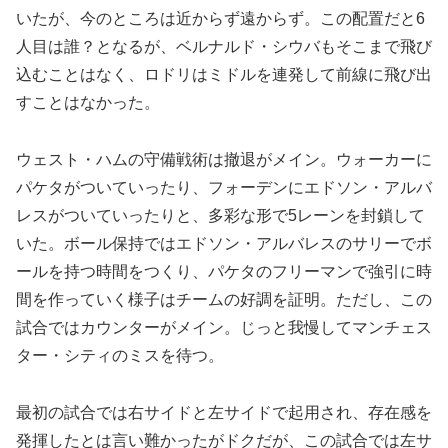
いたが、今のところは近からず遠からず。この配置だと6
人目は誰？となるが、ベルナルド・シウバもそこまで飛び
込むことはなく、ロドリはミドルを連発して前線に飛び出
すことはなかった。
ウェスト・ハムの守備戦術は撤退がメイン。ウォーカーに
パケタがついていったり、フォーデンにエドソン・アルバ
レスがついていったりと、多彩な形で5レーンを封鎖して
いた。ボール保持ではエドソン・アルバレスのサリーでボ
ールを持つ時間をつくり、パケタのフリーマンで強引に時
間を作っていく様子はチームの好調を証明。ただし、この
試合ではカウンターがメイン。じっと我慢してマンチェス
ター・シティのミスを待つ。
最初の試合では右サイドと左サイドで起用され、存在感を
発揮したとは言い難かったがドクだが、この試合では左サ