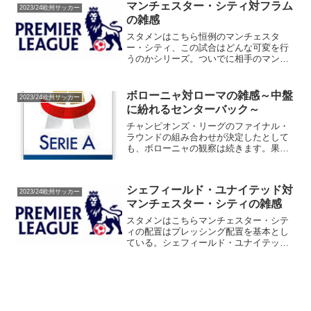
ン、ボローニャ、ジローナだ。昨年まで
マンチェスター・シティ対フラム
2023/24欧州サッカー
はチャンピオンズ・リーグに...
の雑感
スタメンはこちら恒例のマンチェスタ
ー・シティ、この試合はどんな可変を行
うのかシリーズ。ついでに相手のマンチ
ェスター・シティ対策も少し書いておけ
ば面白いかも知れないと気がついた。な
お、ドクがスタメンんなっている。グリ
ボローニャ対ローマの雑感～中盤
2023/24欧州サッカー
ーリッシュもベルナルド・シ...
に紛れるセンターバック～
チャンピオンズ・リーグのファイナル・
ラウンドの組み合わせが決定したとして
も、ボローニャの観察は続きます。果た
して、チャンピオンズ・リーグを全部見
るマンは開催されるのか。あ、ファイナ
ル・ラウンドからやればいいのか、と真
シェフィールド・ユナイテッド対
理に気がついたところで、...
2023/24欧州サッカー
マンチェスター・シティの雑感
スタメンはこちらマンチェスター・シテ
ィの配置はプレッシング配置を基本とし
ている。シェフィールド・ユナイテッド
も同じく。両者ともにプレッシング配
置。ただし、シェフィールド・ユナイテ
ッドの配置はGoogleさんに託している。
誰がどこの立ち位置だ...