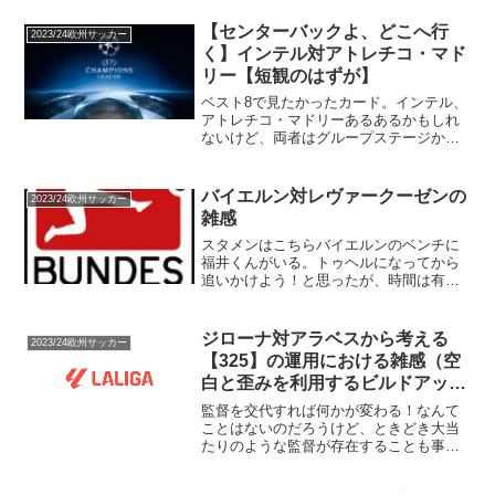
【センターバックよ、どこへ行
2023/24欧州サッカー
く】インテル対アトレチコ・マド
リー【短観のはずが】
ベスト8で見たかったカード。インテル、
アトレチコ・マドリーあるあるかもしれ
ないけど、両者はグループステージから
チャンピオンズリーグ決勝ラウンドのよ
うな試合をしているイメージがある。何
年監督を続けているんだシメオネだけれ
バイエルン対レヴァークーゼンの
2023/24欧州サッカー
ど、近年はボール保持で...
雑感
スタメンはこちらバイエルンのベンチに
福井くんがいる。トゥヘルになってから
追いかけよう！と思ったが、時間は有
限。スタメンを眺めるといつも同じメン
バーと再会みたいな。ライマーとキム・
ミンジェが新戦力。ライマー、右サイド
ジローナ対アラベスから考える
2023/24欧州サッカー
バックだったけ。キミッヒ的...
【325】の運用における雑感（空
白と歪みを利用するビルドアッ
プ）
監督を交代すれば何かが変わる！なんて
ことはないのだろうけど、ときどき大当
たりのような監督が存在することも事実
なことは希望でもあり、絶望でもある。
今季の大当たり候補はレヴァークーゼ