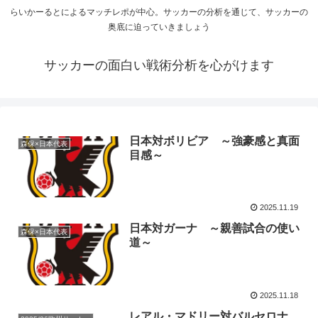
らいかーるとによるマッチレポが中心。サッカーの分析を通じて、サッカーの
奥底に迫っていきましょう
サッカーの面白い戦術分析を心がけます
日本対ボリビア ～強豪感と真面
森保×日本代表
目感～
2025.11.19
日本対ガーナ ～親善試合の使い
森保×日本代表
道～
2025.11.18
レアル・マドリー対バルセロナ